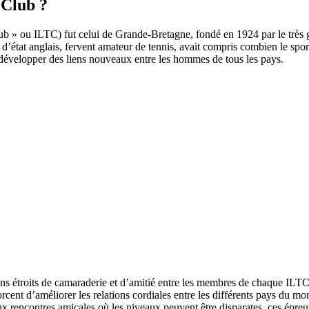
 Club ?
b » ou ILTC) fut celui de Grande-Bretagne, fondé en 1924 par le très gr
état anglais, fervent amateur de tennis, avait compris combien le sport
 développer des liens nouveaux entre les hommes de tous les pays.
s étroits de camaraderie et d’amitié entre les membres de chaque ILTC d
orcent d’améliorer les relations cordiales entre les différents pays du m
ux rencontres amicales où les niveaux peuvent être disparates, ces épreu