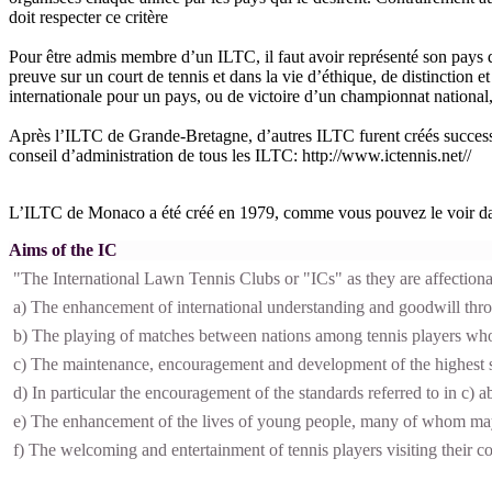
doit respecter ce critère
Pour être admis membre d’un ILTC, il faut avoir représenté son pays da
preuve sur un court de tennis et dans la vie d’éthique, de distinction e
internationale pour un pays, ou de victoire d’un championnat national,
Après l’ILTC de Grande-Bretagne, d’autres ILTC furent créés successi
conseil d’administration de tous les ILTC: http://www.ictennis.net//
L’ILTC de Monaco a été créé en 1979, comme vous pouvez le voir da
Aims of the IC
"The International Lawn Tennis Clubs or "ICs" as they are affectiona
a) The enhancement of international understanding and goodwill throu
b) The playing of matches between nations among tennis players who 
c) The maintenance, encouragement and development of the highest s
d) In particular the encouragement of the standards referred to in c)
e) The enhancement of the lives of young people, many of whom may 
f) The welcoming and entertainment of tennis players visiting their c