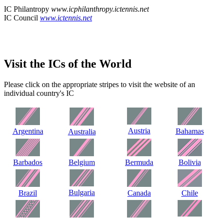
IC Philantropy
www.icphilanthropy.ictennis.net
IC Council
www.ictennis.net
Visit the ICs of the World
Please click on the appropriate stripes to visit the website of an
individual country's IC
Austria
Argentina
Bahamas
Australia
Barbados
Belgium
Bermuda
Bolivia
Bulgaria
Brazil
Canada
Chile