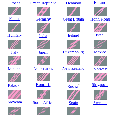
Finland
Croatia
Czech Republic
Denmark
France
Germany
Great Britain
Hong Kong
Israel
Hungary
Ireland
India
Luxembourg
Mexico
Italy
Japan
New Zealand
Monaco
Netherlands
Norway
Romania
Singapore
Pakistan
*
Russia
Slovenia
South Africa
Spain
Sweden